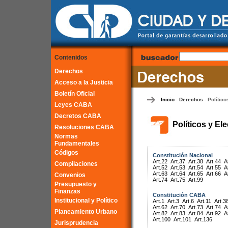
Contenidos
Derechos
Acceso a la Justicia
Boletín Oficial
Inicio
Derechos
Político
-
-
Leyes CABA
Decretos CABA
Políticos y El
Resoluciones CABA
Normas
Fundamentales
Códigos
Constitución Nacional
Art.22
Art.37
Art.38
Art.44
A
Compilaciones
Art.52
Art.53
Art.54
Art.55
A
Art.63
Art.64
Art.65
Art.66
A
Convenios
Art.74
Art.75
Art.99
Presupuesto y
Finanzas
Constitución CABA
Institucional y Político
Art.1
Art.3
Art.6
Art.11
Art.3
Art.62
Art.70
Art.73
Art.74
A
Planeamiento Urbano
Art.82
Art.83
Art.84
Art.92
A
Art.100
Art.101
Art.136
Jurisprudencia