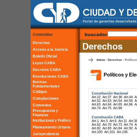
Contenidos
Derechos
Acceso a la Justicia
Boletín Oficial
Inicio
Derechos
Político
-
-
Leyes CABA
Decretos CABA
Políticos y El
Resoluciones CABA
Normas
Fundamentales
Códigos
Constitución Nacional
Art.22
Art.37
Art.38
Art.44
A
Compilaciones
Art.52
Art.53
Art.54
Art.55
A
Art.63
Art.64
Art.65
Art.66
A
Convenios
Art.74
Art.75
Art.99
Presupuesto y
Finanzas
Constitución CABA
Institucional y Político
Art.1
Art.3
Art.6
Art.11
Art.3
Art.62
Art.70
Art.73
Art.74
A
Planeamiento Urbano
Art.82
Art.83
Art.84
Art.92
A
Art.100
Art.101
Art.136
Jurisprudencia