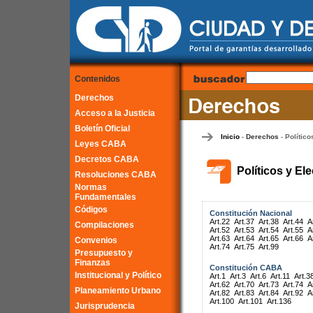
Contenidos
Derechos
Acceso a la Justicia
Boletín Oficial
Inicio
Derechos
Político
-
-
Leyes CABA
Decretos CABA
Políticos y El
Resoluciones CABA
Normas
Fundamentales
Códigos
Constitución Nacional
Art.22
Art.37
Art.38
Art.44
A
Compilaciones
Art.52
Art.53
Art.54
Art.55
A
Art.63
Art.64
Art.65
Art.66
A
Convenios
Art.74
Art.75
Art.99
Presupuesto y
Finanzas
Constitución CABA
Institucional y Político
Art.1
Art.3
Art.6
Art.11
Art.3
Art.62
Art.70
Art.73
Art.74
A
Planeamiento Urbano
Art.82
Art.83
Art.84
Art.92
A
Art.100
Art.101
Art.136
Jurisprudencia