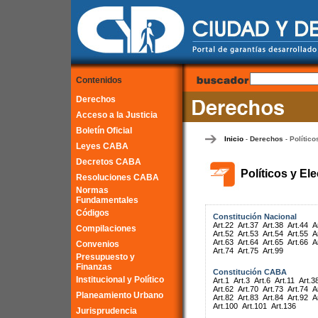
Contenidos
Derechos
Acceso a la Justicia
Boletín Oficial
Inicio
Derechos
Político
-
-
Leyes CABA
Decretos CABA
Políticos y El
Resoluciones CABA
Normas
Fundamentales
Códigos
Constitución Nacional
Art.22
Art.37
Art.38
Art.44
A
Compilaciones
Art.52
Art.53
Art.54
Art.55
A
Art.63
Art.64
Art.65
Art.66
A
Convenios
Art.74
Art.75
Art.99
Presupuesto y
Finanzas
Constitución CABA
Institucional y Político
Art.1
Art.3
Art.6
Art.11
Art.3
Art.62
Art.70
Art.73
Art.74
A
Planeamiento Urbano
Art.82
Art.83
Art.84
Art.92
A
Art.100
Art.101
Art.136
Jurisprudencia