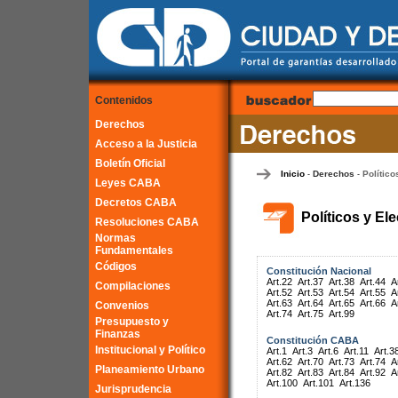
Contenidos
Derechos
Acceso a la Justicia
Boletín Oficial
Inicio
Derechos
Político
-
-
Leyes CABA
Decretos CABA
Políticos y El
Resoluciones CABA
Normas
Fundamentales
Códigos
Constitución Nacional
Art.22
Art.37
Art.38
Art.44
A
Compilaciones
Art.52
Art.53
Art.54
Art.55
A
Art.63
Art.64
Art.65
Art.66
A
Convenios
Art.74
Art.75
Art.99
Presupuesto y
Finanzas
Constitución CABA
Institucional y Político
Art.1
Art.3
Art.6
Art.11
Art.3
Art.62
Art.70
Art.73
Art.74
A
Planeamiento Urbano
Art.82
Art.83
Art.84
Art.92
A
Art.100
Art.101
Art.136
Jurisprudencia