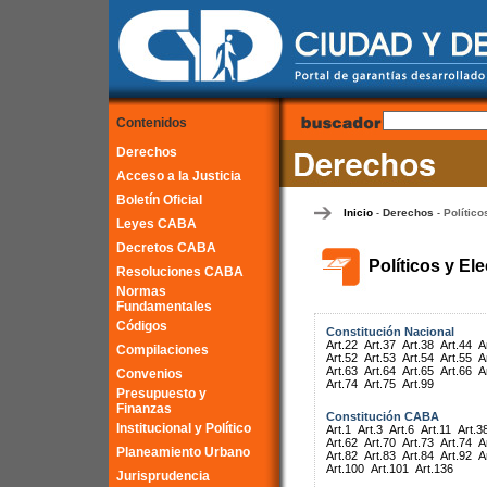
Contenidos
Derechos
Acceso a la Justicia
Boletín Oficial
Inicio
Derechos
Político
-
-
Leyes CABA
Decretos CABA
Políticos y El
Resoluciones CABA
Normas
Fundamentales
Códigos
Constitución Nacional
Art.22
Art.37
Art.38
Art.44
A
Compilaciones
Art.52
Art.53
Art.54
Art.55
A
Art.63
Art.64
Art.65
Art.66
A
Convenios
Art.74
Art.75
Art.99
Presupuesto y
Finanzas
Constitución CABA
Institucional y Político
Art.1
Art.3
Art.6
Art.11
Art.3
Art.62
Art.70
Art.73
Art.74
A
Planeamiento Urbano
Art.82
Art.83
Art.84
Art.92
A
Art.100
Art.101
Art.136
Jurisprudencia