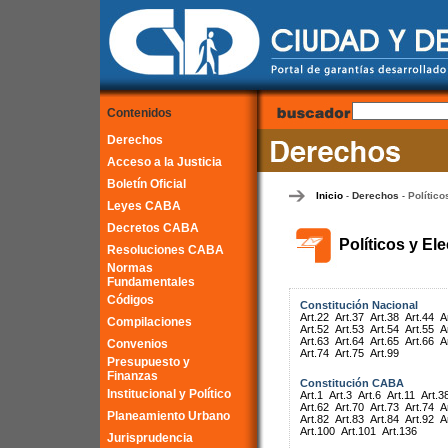
Contenidos
Derechos
Acceso a la Justicia
Boletín Oficial
Inicio
Derechos
Político
-
-
Leyes CABA
Decretos CABA
Políticos y El
Resoluciones CABA
Normas
Fundamentales
Códigos
Constitución Nacional
Art.22
Art.37
Art.38
Art.44
A
Compilaciones
Art.52
Art.53
Art.54
Art.55
A
Art.63
Art.64
Art.65
Art.66
A
Convenios
Art.74
Art.75
Art.99
Presupuesto y
Finanzas
Constitución CABA
Institucional y Político
Art.1
Art.3
Art.6
Art.11
Art.3
Art.62
Art.70
Art.73
Art.74
A
Planeamiento Urbano
Art.82
Art.83
Art.84
Art.92
A
Art.100
Art.101
Art.136
Jurisprudencia