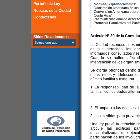
Porteño de Ley
Normas Supranacionales:
Declaración Americana de lo
Noticias de la Ciudad
Convención Americana sobre 
Costa Rica"
Contáctenos
Pacto internacional de derechos
Protocolo Facultativo del Pact
Artículo Nº 39 de la
Constitu
Sitios Relacionados
La Ciudad reconoce a los ni
de sus derechos, les gar
informados, consultados y es
Cuando se hallen afecta
intervención de los organis
Se otorga prioridad dentro de
niñas, niños y adolescentes
núcleo familiar y asegurar:
1. La responsabilidad de la
familiar, con cuidados alternat
2. El amparo a las víctimas d
3. Las medidas para prevenir y
Una ley prevé la creación 
articule las políticas 
descentralizadas que ejecute
participación de los involuc