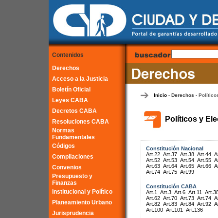
Contenidos
Derechos
Acceso a la Justicia
Boletín Oficial
Inicio
Derechos
Político
-
-
Leyes CABA
Decretos CABA
Políticos y El
Resoluciones CABA
Normas
Fundamentales
Códigos
Constitución Nacional
Art.22
Art.37
Art.38
Art.44
A
Compilaciones
Art.52
Art.53
Art.54
Art.55
A
Art.63
Art.64
Art.65
Art.66
A
Convenios
Art.74
Art.75
Art.99
Presupuesto y
Finanzas
Constitución CABA
Institucional y Político
Art.1
Art.3
Art.6
Art.11
Art.3
Art.62
Art.70
Art.73
Art.74
A
Planeamiento Urbano
Art.82
Art.83
Art.84
Art.92
A
Art.100
Art.101
Art.136
Jurisprudencia