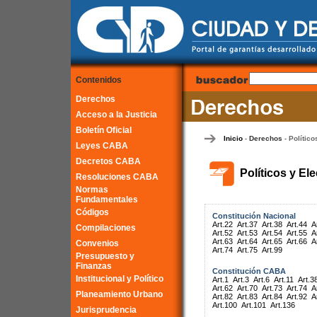
Contenidos
Derechos
Acceso a la Justicia
Boletín Oficial
Inicio
Derechos
Político
-
-
Leyes CABA
Decretos CABA
Políticos y El
Resoluciones CABA
Normas
Fundamentales
Códigos
Constitución Nacional
Art.22
Art.37
Art.38
Art.44
A
Compilaciones
Art.52
Art.53
Art.54
Art.55
A
Art.63
Art.64
Art.65
Art.66
A
Convenios
Art.74
Art.75
Art.99
Presupuesto y
Finanzas
Constitución CABA
Institucional y Político
Art.1
Art.3
Art.6
Art.11
Art.3
Art.62
Art.70
Art.73
Art.74
A
Planeamiento Urbano
Art.82
Art.83
Art.84
Art.92
A
Art.100
Art.101
Art.136
Jurisprudencia