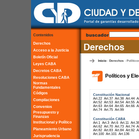
Contenidos
Derechos
Acceso a la Justicia
Boletín Oficial
Inicio
Derechos
Político
-
-
Leyes CABA
Decretos CABA
Políticos y El
Resoluciones CABA
Normas
Fundamentales
Códigos
Constitución Nacional
Art.22
Art.37
Art.38
Art.44
A
Compilaciones
Art.52
Art.53
Art.54
Art.55
A
Art.63
Art.64
Art.65
Art.66
A
Convenios
Art.74
Art.75
Art.99
Presupuesto y
Finanzas
Constitución CABA
Institucional y Político
Art.1
Art.3
Art.6
Art.11
Art.3
Art.62
Art.70
Art.73
Art.74
A
Planeamiento Urbano
Art.82
Art.83
Art.84
Art.92
A
Art.100
Art.101
Art.136
Jurisprudencia