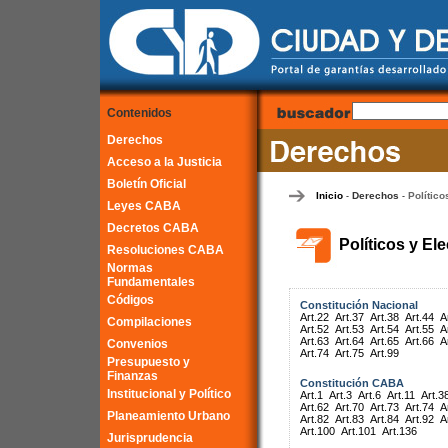
Contenidos
Derechos
Acceso a la Justicia
Boletín Oficial
Inicio
Derechos
Político
-
-
Leyes CABA
Decretos CABA
Políticos y El
Resoluciones CABA
Normas
Fundamentales
Códigos
Constitución Nacional
Art.22
Art.37
Art.38
Art.44
A
Compilaciones
Art.52
Art.53
Art.54
Art.55
A
Art.63
Art.64
Art.65
Art.66
A
Convenios
Art.74
Art.75
Art.99
Presupuesto y
Finanzas
Constitución CABA
Institucional y Político
Art.1
Art.3
Art.6
Art.11
Art.3
Art.62
Art.70
Art.73
Art.74
A
Planeamiento Urbano
Art.82
Art.83
Art.84
Art.92
A
Art.100
Art.101
Art.136
Jurisprudencia