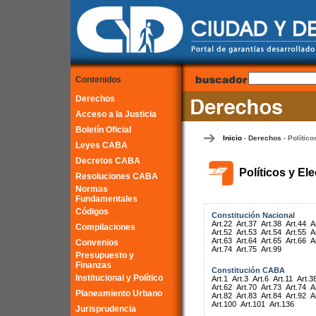
Contenidos
Derechos
Acceso a la Justicia
Boletín Oficial
Inicio
Derechos
Político
-
-
Leyes CABA
Decretos CABA
Políticos y El
Resoluciones CABA
Normas
Fundamentales
Códigos
Constitución Nacional
Art.22
Art.37
Art.38
Art.44
A
Compilaciones
Art.52
Art.53
Art.54
Art.55
A
Art.63
Art.64
Art.65
Art.66
A
Convenios
Art.74
Art.75
Art.99
Presupuesto y
Finanzas
Constitución CABA
Institucional y Político
Art.1
Art.3
Art.6
Art.11
Art.3
Art.62
Art.70
Art.73
Art.74
A
Planeamiento Urbano
Art.82
Art.83
Art.84
Art.92
A
Art.100
Art.101
Art.136
Jurisprudencia