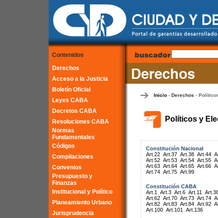
Contenidos
Derechos
Acceso a la Justicia
Boletín Oficial
Inicio
Derechos
Político
-
-
Leyes CABA
Decretos CABA
Políticos y El
Resoluciones CABA
Normas
Fundamentales
Códigos
Constitución Nacional
Art.22
Art.37
Art.38
Art.44
A
Compilaciones
Art.52
Art.53
Art.54
Art.55
A
Art.63
Art.64
Art.65
Art.66
A
Convenios
Art.74
Art.75
Art.99
Presupuesto y
Finanzas
Constitución CABA
Institucional y Político
Art.1
Art.3
Art.6
Art.11
Art.3
Art.62
Art.70
Art.73
Art.74
A
Planeamiento Urbano
Art.82
Art.83
Art.84
Art.92
A
Art.100
Art.101
Art.136
Jurisprudencia