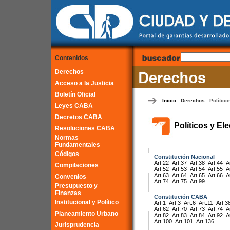
Contenidos
Derechos
Acceso a la Justicia
Boletín Oficial
Inicio
Derechos
Político
-
-
Leyes CABA
Decretos CABA
Políticos y El
Resoluciones CABA
Normas
Fundamentales
Códigos
Constitución Nacional
Art.22
Art.37
Art.38
Art.44
A
Compilaciones
Art.52
Art.53
Art.54
Art.55
A
Art.63
Art.64
Art.65
Art.66
A
Convenios
Art.74
Art.75
Art.99
Presupuesto y
Finanzas
Constitución CABA
Institucional y Político
Art.1
Art.3
Art.6
Art.11
Art.3
Art.62
Art.70
Art.73
Art.74
A
Planeamiento Urbano
Art.82
Art.83
Art.84
Art.92
A
Art.100
Art.101
Art.136
Jurisprudencia