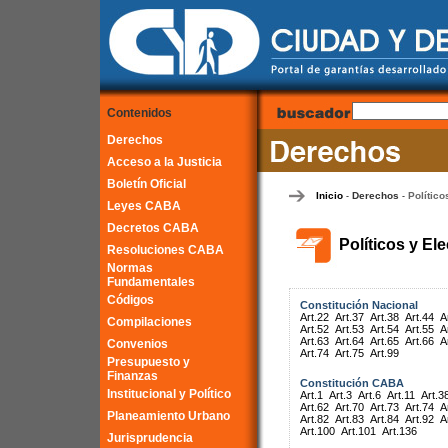
Contenidos
Derechos
Acceso a la Justicia
Boletín Oficial
Inicio
Derechos
Político
-
-
Leyes CABA
Decretos CABA
Políticos y El
Resoluciones CABA
Normas
Fundamentales
Códigos
Constitución Nacional
Art.22
Art.37
Art.38
Art.44
A
Compilaciones
Art.52
Art.53
Art.54
Art.55
A
Art.63
Art.64
Art.65
Art.66
A
Convenios
Art.74
Art.75
Art.99
Presupuesto y
Finanzas
Constitución CABA
Institucional y Político
Art.1
Art.3
Art.6
Art.11
Art.3
Art.62
Art.70
Art.73
Art.74
A
Planeamiento Urbano
Art.82
Art.83
Art.84
Art.92
A
Art.100
Art.101
Art.136
Jurisprudencia