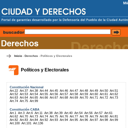
Mi
Inicio
Derechos
Políticos y Electorales
-
-
Políticos y Electorales
Constitución Nacional
Art.22
Art.37
Art.38
Art.44
Art.45
Art.46
Art.47
Art.48
Art.49
Art.50
Art.51
Art.52
Art.53
Art.54
Art.55
Art.56
Art.57
Art.58
Art.59
Art.60
Art.61
Art.62
Art.63
Art.64
Art.65
Art.66
Art.67
Art.68
Art.69
Art.70
Art.71
Art.72
Art.73
Art.74
Art.75
Art.99
Constitución CABA
Art.1
Art.3
Art.6
Art.11
Art.38
Art.39
Art.40
Art.54
Art.56
Art.57
Art.61
Art.62
Art.70
Art.73
Art.74
Art.75
Art.76
Art.77
Art.78
Art.79
Art.80
Art.81
Art.82
Art.83
Art.84
Art.92
Art.93
Art.94
Art.95
Art.96
Art.97
Art.98
Art.99
Art.100
Art.101
Art.136