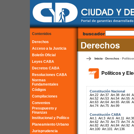
Contenidos
Derechos
Acceso a la Justicia
Boletín Oficial
Inicio
Derechos
Político
-
-
Leyes CABA
Decretos CABA
Políticos y El
Resoluciones CABA
Normas
Fundamentales
Códigos
Constitución Nacional
Art.22
Art.37
Art.38
Art.44
A
Compilaciones
Art.52
Art.53
Art.54
Art.55
A
Art.63
Art.64
Art.65
Art.66
A
Convenios
Art.74
Art.75
Art.99
Presupuesto y
Finanzas
Constitución CABA
Institucional y Político
Art.1
Art.3
Art.6
Art.11
Art.3
Art.62
Art.70
Art.73
Art.74
A
Planeamiento Urbano
Art.82
Art.83
Art.84
Art.92
A
Art.100
Art.101
Art.136
Jurisprudencia