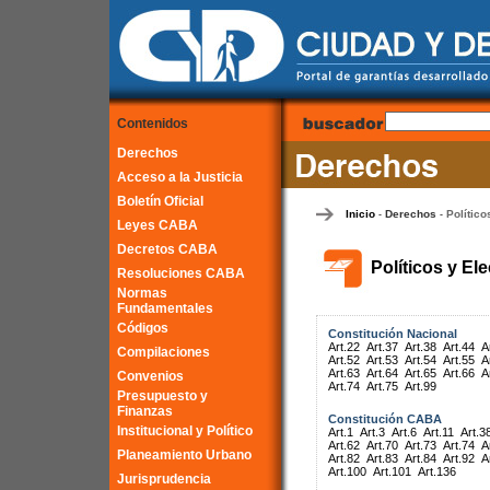
Contenidos
Derechos
Acceso a la Justicia
Boletín Oficial
Inicio
Derechos
Político
-
-
Leyes CABA
Decretos CABA
Políticos y El
Resoluciones CABA
Normas
Fundamentales
Códigos
Constitución Nacional
Art.22
Art.37
Art.38
Art.44
A
Compilaciones
Art.52
Art.53
Art.54
Art.55
A
Art.63
Art.64
Art.65
Art.66
A
Convenios
Art.74
Art.75
Art.99
Presupuesto y
Finanzas
Constitución CABA
Institucional y Político
Art.1
Art.3
Art.6
Art.11
Art.3
Art.62
Art.70
Art.73
Art.74
A
Planeamiento Urbano
Art.82
Art.83
Art.84
Art.92
A
Art.100
Art.101
Art.136
Jurisprudencia