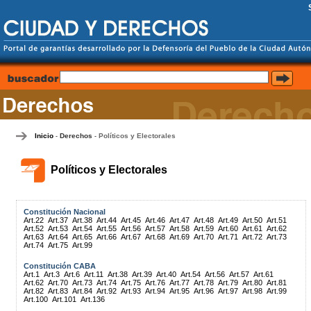
Inicio
Derechos
Políticos y Electorales
-
-
Políticos y Electorales
Constitución Nacional
Art.22
Art.37
Art.38
Art.44
Art.45
Art.46
Art.47
Art.48
Art.49
Art.50
Art.51
Art.52
Art.53
Art.54
Art.55
Art.56
Art.57
Art.58
Art.59
Art.60
Art.61
Art.62
Art.63
Art.64
Art.65
Art.66
Art.67
Art.68
Art.69
Art.70
Art.71
Art.72
Art.73
Art.74
Art.75
Art.99
Constitución CABA
Art.1
Art.3
Art.6
Art.11
Art.38
Art.39
Art.40
Art.54
Art.56
Art.57
Art.61
Art.62
Art.70
Art.73
Art.74
Art.75
Art.76
Art.77
Art.78
Art.79
Art.80
Art.81
Art.82
Art.83
Art.84
Art.92
Art.93
Art.94
Art.95
Art.96
Art.97
Art.98
Art.99
Art.100
Art.101
Art.136