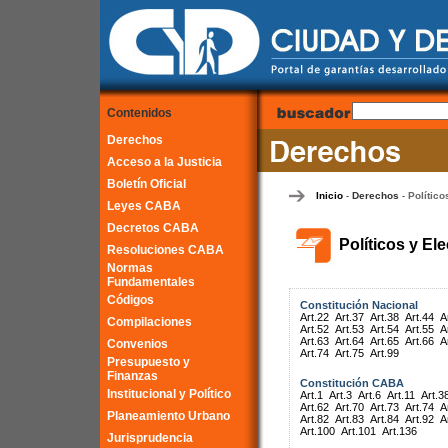
Contenidos
Derechos
Acceso a la Justicia
Boletín Oficial
Inicio
Derechos
Político
-
-
Leyes CABA
Decretos CABA
Políticos y El
Resoluciones CABA
Normas
Fundamentales
Códigos
Constitución Nacional
Art.22
Art.37
Art.38
Art.44
A
Compilaciones
Art.52
Art.53
Art.54
Art.55
A
Art.63
Art.64
Art.65
Art.66
A
Convenios
Art.74
Art.75
Art.99
Presupuesto y
Finanzas
Constitución CABA
Institucional y Político
Art.1
Art.3
Art.6
Art.11
Art.3
Art.62
Art.70
Art.73
Art.74
A
Planeamiento Urbano
Art.82
Art.83
Art.84
Art.92
A
Art.100
Art.101
Art.136
Jurisprudencia