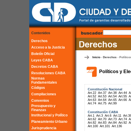
Contenidos
Derechos
Acceso a la Justicia
Boletín Oficial
Inicio
Derechos
Político
-
-
Leyes CABA
Decretos CABA
Políticos y El
Resoluciones CABA
Normas
Fundamentales
Códigos
Constitución Nacional
Art.22
Art.37
Art.38
Art.44
A
Compilaciones
Art.52
Art.53
Art.54
Art.55
A
Art.63
Art.64
Art.65
Art.66
A
Convenios
Art.74
Art.75
Art.99
Presupuesto y
Finanzas
Constitución CABA
Institucional y Político
Art.1
Art.3
Art.6
Art.11
Art.3
Art.62
Art.70
Art.73
Art.74
A
Planeamiento Urbano
Art.82
Art.83
Art.84
Art.92
A
Art.100
Art.101
Art.136
Jurisprudencia