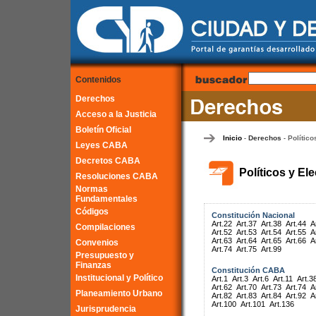
Contenidos
Derechos
Acceso a la Justicia
Boletín Oficial
Inicio
Derechos
Político
-
-
Leyes CABA
Decretos CABA
Políticos y El
Resoluciones CABA
Normas
Fundamentales
Códigos
Constitución Nacional
Art.22
Art.37
Art.38
Art.44
A
Compilaciones
Art.52
Art.53
Art.54
Art.55
A
Art.63
Art.64
Art.65
Art.66
A
Convenios
Art.74
Art.75
Art.99
Presupuesto y
Finanzas
Constitución CABA
Institucional y Político
Art.1
Art.3
Art.6
Art.11
Art.3
Art.62
Art.70
Art.73
Art.74
A
Planeamiento Urbano
Art.82
Art.83
Art.84
Art.92
A
Art.100
Art.101
Art.136
Jurisprudencia