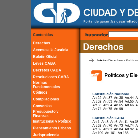
Contenidos
Derechos
Acceso a la Justicia
Boletín Oficial
Inicio
Derechos
Político
-
-
Leyes CABA
Decretos CABA
Políticos y El
Resoluciones CABA
Normas
Fundamentales
Códigos
Constitución Nacional
Art.22
Art.37
Art.38
Art.44
A
Compilaciones
Art.52
Art.53
Art.54
Art.55
A
Art.63
Art.64
Art.65
Art.66
A
Convenios
Art.74
Art.75
Art.99
Presupuesto y
Finanzas
Constitución CABA
Institucional y Político
Art.1
Art.3
Art.6
Art.11
Art.3
Art.62
Art.70
Art.73
Art.74
A
Planeamiento Urbano
Art.82
Art.83
Art.84
Art.92
A
Art.100
Art.101
Art.136
Jurisprudencia