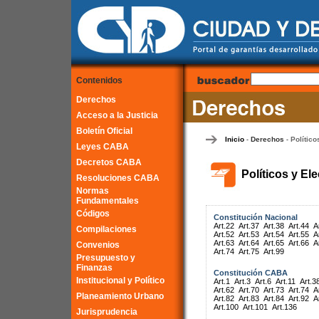
Contenidos
Derechos
Acceso a la Justicia
Boletín Oficial
Inicio
Derechos
Político
-
-
Leyes CABA
Decretos CABA
Políticos y El
Resoluciones CABA
Normas
Fundamentales
Códigos
Constitución Nacional
Art.22
Art.37
Art.38
Art.44
A
Compilaciones
Art.52
Art.53
Art.54
Art.55
A
Art.63
Art.64
Art.65
Art.66
A
Convenios
Art.74
Art.75
Art.99
Presupuesto y
Finanzas
Constitución CABA
Institucional y Político
Art.1
Art.3
Art.6
Art.11
Art.3
Art.62
Art.70
Art.73
Art.74
A
Planeamiento Urbano
Art.82
Art.83
Art.84
Art.92
A
Art.100
Art.101
Art.136
Jurisprudencia