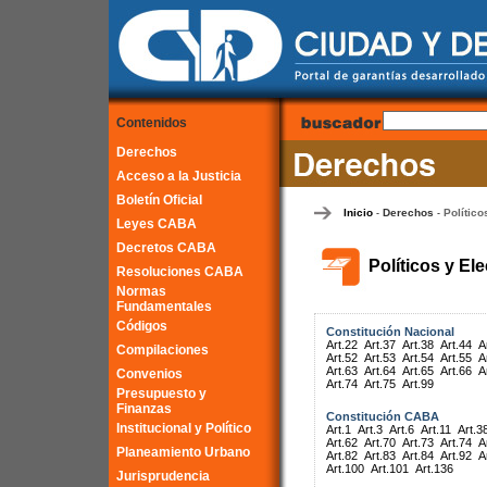
Contenidos
Derechos
Acceso a la Justicia
Boletín Oficial
Inicio
Derechos
Político
-
-
Leyes CABA
Decretos CABA
Políticos y El
Resoluciones CABA
Normas
Fundamentales
Códigos
Constitución Nacional
Art.22
Art.37
Art.38
Art.44
A
Compilaciones
Art.52
Art.53
Art.54
Art.55
A
Art.63
Art.64
Art.65
Art.66
A
Convenios
Art.74
Art.75
Art.99
Presupuesto y
Finanzas
Constitución CABA
Institucional y Político
Art.1
Art.3
Art.6
Art.11
Art.3
Art.62
Art.70
Art.73
Art.74
A
Planeamiento Urbano
Art.82
Art.83
Art.84
Art.92
A
Art.100
Art.101
Art.136
Jurisprudencia