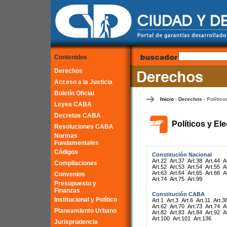
Contenidos
Derechos
Acceso a la Justicia
Boletín Oficial
Inicio
Derechos
Político
-
-
Leyes CABA
Decretos CABA
Políticos y El
Resoluciones CABA
Normas
Fundamentales
Códigos
Constitución Nacional
Art.22
Art.37
Art.38
Art.44
A
Compilaciones
Art.52
Art.53
Art.54
Art.55
A
Art.63
Art.64
Art.65
Art.66
A
Convenios
Art.74
Art.75
Art.99
Presupuesto y
Finanzas
Constitución CABA
Institucional y Político
Art.1
Art.3
Art.6
Art.11
Art.3
Art.62
Art.70
Art.73
Art.74
A
Planeamiento Urbano
Art.82
Art.83
Art.84
Art.92
A
Art.100
Art.101
Art.136
Jurisprudencia