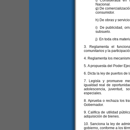
f) Considerada en 
Nacional.
g) De comercializació
consumidor.
h) De obras y servicio
i) De publicidad, orn
subsuelo.
j) En toda otra mater
3. Reglamenta el funcion
comunitarios y la participació
4. Reglamenta los mecanismo
5. A propuesta del Poder Ejec
6. Dicta la ley de puertos de 
7. Legisla y promueve med
igualdad real de oportunida
adolescencia, juventud, 
especiales.
8. Aprueba o rechaza los tr
Gobernador.
9. Califica de utilidad públi
adquisición de bienes.
10. Sanciona la ley de admin
gobierno, conforme a los térm