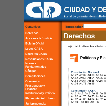
Contenidos
Derechos
Acceso a la Justicia
Boletín Oficial
Inicio
Derechos
Político
-
-
Leyes CABA
Decretos CABA
Políticos y El
Resoluciones CABA
Normas
Fundamentales
Códigos
Constitución Nacional
Art.22
Art.37
Art.38
Art.44
A
Compilaciones
Art.52
Art.53
Art.54
Art.55
A
Art.63
Art.64
Art.65
Art.66
A
Convenios
Art.74
Art.75
Art.99
Presupuesto y
Finanzas
Constitución CABA
Institucional y Político
Art.1
Art.3
Art.6
Art.11
Art.3
Art.62
Art.70
Art.73
Art.74
A
Planeamiento Urbano
Art.82
Art.83
Art.84
Art.92
A
Art.100
Art.101
Art.136
Jurisprudencia