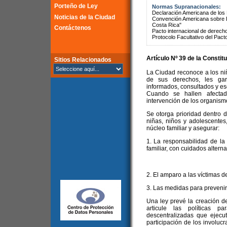
Porteño de Ley
Normas Supranacionales:
Declaración Americana de lo
Noticias de la Ciudad
Convención Americana sobre 
Costa Rica"
Contáctenos
Pacto internacional de derechos
Protocolo Facultativo del Pact
Artículo Nº 39 de la
Constitu
Sitios Relacionados
La Ciudad reconoce a los ni
de sus derechos, les gar
informados, consultados y es
Cuando se hallen afecta
intervención de los organis
Se otorga prioridad dentro de
niñas, niños y adolescentes
núcleo familiar y asegurar:
1. La responsabilidad de la
familiar, con cuidados alternat
2. El amparo a las víctimas d
3. Las medidas para prevenir y
Una ley prevé la creación 
articule las políticas 
descentralizadas que ejecute
participación de los involuc