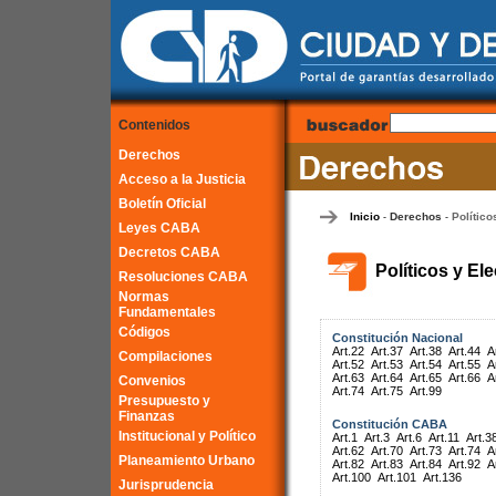
Contenidos
Derechos
Acceso a la Justicia
Boletín Oficial
Inicio
Derechos
Político
-
-
Leyes CABA
Decretos CABA
Políticos y El
Resoluciones CABA
Normas
Fundamentales
Códigos
Constitución Nacional
Art.22
Art.37
Art.38
Art.44
A
Compilaciones
Art.52
Art.53
Art.54
Art.55
A
Art.63
Art.64
Art.65
Art.66
A
Convenios
Art.74
Art.75
Art.99
Presupuesto y
Finanzas
Constitución CABA
Institucional y Político
Art.1
Art.3
Art.6
Art.11
Art.3
Art.62
Art.70
Art.73
Art.74
A
Planeamiento Urbano
Art.82
Art.83
Art.84
Art.92
A
Art.100
Art.101
Art.136
Jurisprudencia