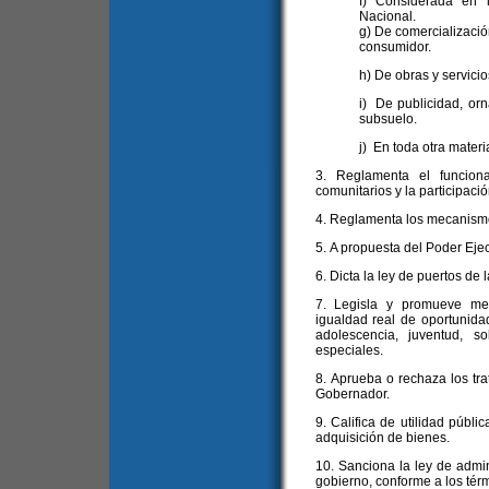
f) Considerada en 
Nacional.
g) De comercializació
consumidor.
h) De obras y servicio
i) De publicidad, orn
subsuelo.
j) En toda otra mater
3. Reglamenta el funcion
comunitarios y la participació
4. Reglamenta los mecanismo
5. A propuesta del Poder Ejec
6. Dicta la ley de puertos de 
7. Legisla y promueve med
igualdad real de oportunida
adolescencia, juventud, 
especiales.
8. Aprueba o rechaza los tr
Gobernador.
9. Califica de utilidad públi
adquisición de bienes.
10. Sanciona la ley de admin
gobierno, conforme a los térm