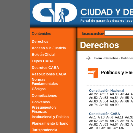
Contenidos
Derechos
Acceso a la Justicia
Boletín Oficial
Inicio
Derechos
Político
-
-
Leyes CABA
Decretos CABA
Políticos y El
Resoluciones CABA
Normas
Fundamentales
Códigos
Constitución Nacional
Art.22
Art.37
Art.38
Art.44
A
Compilaciones
Art.52
Art.53
Art.54
Art.55
A
Art.63
Art.64
Art.65
Art.66
A
Convenios
Art.74
Art.75
Art.99
Presupuesto y
Finanzas
Constitución CABA
Institucional y Político
Art.1
Art.3
Art.6
Art.11
Art.3
Art.62
Art.70
Art.73
Art.74
A
Planeamiento Urbano
Art.82
Art.83
Art.84
Art.92
A
Art.100
Art.101
Art.136
Jurisprudencia