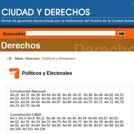
Inicio
Derechos
Políticos y Electorales
-
-
Políticos y Electorales
Constitución Nacional
Art.22
Art.37
Art.38
Art.44
Art.45
Art.46
Art.47
Art.48
Art.49
Art.50
Art.51
Art.52
Art.53
Art.54
Art.55
Art.56
Art.57
Art.58
Art.59
Art.60
Art.61
Art.62
Art.63
Art.64
Art.65
Art.66
Art.67
Art.68
Art.69
Art.70
Art.71
Art.72
Art.73
Art.74
Art.75
Art.99
Constitución CABA
Art.1
Art.3
Art.6
Art.11
Art.38
Art.39
Art.40
Art.54
Art.56
Art.57
Art.61
Art.62
Art.70
Art.73
Art.74
Art.75
Art.76
Art.77
Art.78
Art.79
Art.80
Art.81
Art.82
Art.83
Art.84
Art.92
Art.93
Art.94
Art.95
Art.96
Art.97
Art.98
Art.99
Art.100
Art.101
Art.136