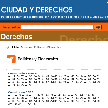
Inicio
Derechos
Políticos y Electorales
-
-
Políticos y Electorales
Constitución Nacional
Art.22
Art.37
Art.38
Art.44
Art.45
Art.46
Art.47
Art.48
Art.49
Art.50
Art.51
Art.52
Art.53
Art.54
Art.55
Art.56
Art.57
Art.58
Art.59
Art.60
Art.61
Art.62
Art.63
Art.64
Art.65
Art.66
Art.67
Art.68
Art.69
Art.70
Art.71
Art.72
Art.73
Art.74
Art.75
Art.99
Constitución CABA
Art.1
Art.3
Art.6
Art.11
Art.38
Art.39
Art.40
Art.54
Art.56
Art.57
Art.61
Art.62
Art.70
Art.73
Art.74
Art.75
Art.76
Art.77
Art.78
Art.79
Art.80
Art.81
Art.82
Art.83
Art.84
Art.92
Art.93
Art.94
Art.95
Art.96
Art.97
Art.98
Art.99
Art.100
Art.101
Art.136