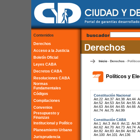
Contenidos
Derechos
Acceso a la Justicia
Boletín Oficial
Inicio
Derechos
Político
-
-
Leyes CABA
Decretos CABA
Políticos y El
Resoluciones CABA
Normas
Fundamentales
Códigos
Constitución Nacional
Art.22
Art.37
Art.38
Art.44
A
Compilaciones
Art.52
Art.53
Art.54
Art.55
A
Art.63
Art.64
Art.65
Art.66
A
Convenios
Art.74
Art.75
Art.99
Presupuesto y
Finanzas
Constitución CABA
Institucional y Político
Art.1
Art.3
Art.6
Art.11
Art.3
Art.62
Art.70
Art.73
Art.74
A
Planeamiento Urbano
Art.82
Art.83
Art.84
Art.92
A
Art.100
Art.101
Art.136
Jurisprudencia