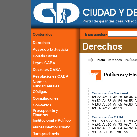
Contenidos
Derechos
Acceso a la Justicia
Boletín Oficial
Inicio
Derechos
Político
-
-
Leyes CABA
Decretos CABA
Políticos y El
Resoluciones CABA
Normas
Fundamentales
Códigos
Constitución Nacional
Art.22
Art.37
Art.38
Art.44
A
Compilaciones
Art.52
Art.53
Art.54
Art.55
A
Art.63
Art.64
Art.65
Art.66
A
Convenios
Art.74
Art.75
Art.99
Presupuesto y
Finanzas
Constitución CABA
Institucional y Político
Art.1
Art.3
Art.6
Art.11
Art.3
Art.62
Art.70
Art.73
Art.74
A
Planeamiento Urbano
Art.82
Art.83
Art.84
Art.92
A
Art.100
Art.101
Art.136
Jurisprudencia