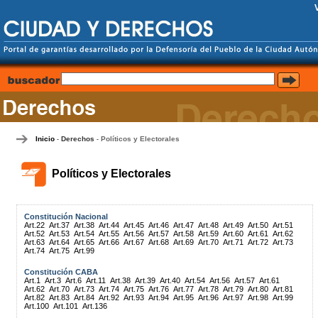
Inicio
Derechos
Políticos y Electorales
-
-
Políticos y Electorales
Constitución Nacional
Art.22
Art.37
Art.38
Art.44
Art.45
Art.46
Art.47
Art.48
Art.49
Art.50
Art.51
Art.52
Art.53
Art.54
Art.55
Art.56
Art.57
Art.58
Art.59
Art.60
Art.61
Art.62
Art.63
Art.64
Art.65
Art.66
Art.67
Art.68
Art.69
Art.70
Art.71
Art.72
Art.73
Art.74
Art.75
Art.99
Constitución CABA
Art.1
Art.3
Art.6
Art.11
Art.38
Art.39
Art.40
Art.54
Art.56
Art.57
Art.61
Art.62
Art.70
Art.73
Art.74
Art.75
Art.76
Art.77
Art.78
Art.79
Art.80
Art.81
Art.82
Art.83
Art.84
Art.92
Art.93
Art.94
Art.95
Art.96
Art.97
Art.98
Art.99
Art.100
Art.101
Art.136