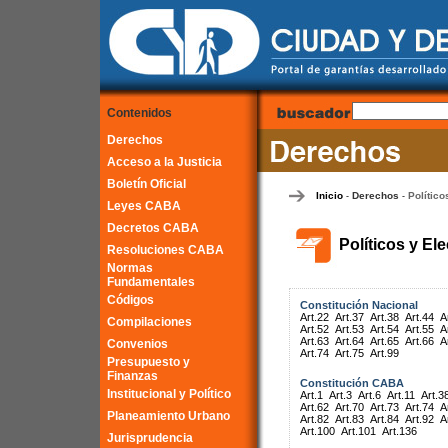
Contenidos
Derechos
Acceso a la Justicia
Boletín Oficial
Inicio
Derechos
Político
-
-
Leyes CABA
Decretos CABA
Políticos y El
Resoluciones CABA
Normas
Fundamentales
Códigos
Constitución Nacional
Art.22
Art.37
Art.38
Art.44
A
Compilaciones
Art.52
Art.53
Art.54
Art.55
A
Art.63
Art.64
Art.65
Art.66
A
Convenios
Art.74
Art.75
Art.99
Presupuesto y
Finanzas
Constitución CABA
Institucional y Político
Art.1
Art.3
Art.6
Art.11
Art.3
Art.62
Art.70
Art.73
Art.74
A
Planeamiento Urbano
Art.82
Art.83
Art.84
Art.92
A
Art.100
Art.101
Art.136
Jurisprudencia