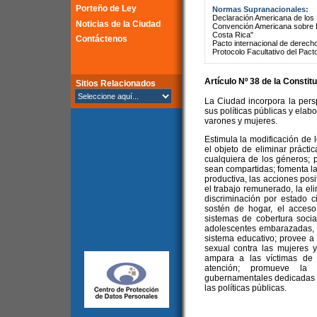
Porteño de Ley
Normas Supranacionales:
Declaración Americana de lo
Noticias de la Ciudad
Convención Americana sobre 
Costa Rica"
Contáctenos
Pacto internacional de derechos
Protocolo Facultativo del Pact
Artículo Nº 38 de la
Constitu
Sitios Relacionados
La Ciudad incorpora la pers
sus políticas públicas y elab
varones y mujeres.
Estimula la modificación de 
el objeto de eliminar prácti
cualquiera de los géneros; 
sean compartidas; fomenta la 
productiva, las acciones posi
el trabajo remunerado, la el
discriminación por estado ci
sostén de hogar, el acceso 
sistemas de cobertura social
adolescentes embarazadas, 
sistema educativo; provee a l
sexual contra las mujeres y
ampara a las víctimas de 
atención; promueve la 
gubernamentales dedicadas a
las políticas públicas.