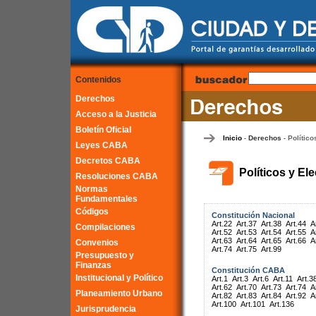
Contenidos
Derechos
Acceso a la Justicia
Boletín Oficial
Inicio
Derechos
Político
-
-
Leyes CABA
Decretos CABA
Políticos y El
Resoluciones CABA
Normas
Fundamentales
Códigos
Constitución Nacional
Art.22
Art.37
Art.38
Art.44
A
Compilaciones
Art.52
Art.53
Art.54
Art.55
A
Art.63
Art.64
Art.65
Art.66
A
Convenios
Art.74
Art.75
Art.99
Presupuesto y
Finanzas
Constitución CABA
Institucional y Político
Art.1
Art.3
Art.6
Art.11
Art.3
Art.62
Art.70
Art.73
Art.74
A
Planeamiento Urbano
Art.82
Art.83
Art.84
Art.92
A
Art.100
Art.101
Art.136
Jurisprudencia