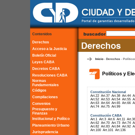
Contenidos
Derechos
Acceso a la Justicia
Boletín Oficial
Inicio
Derechos
Político
-
-
Leyes CABA
Decretos CABA
Políticos y El
Resoluciones CABA
Normas
Fundamentales
Códigos
Constitución Nacional
Art.22
Art.37
Art.38
Art.44
A
Compilaciones
Art.52
Art.53
Art.54
Art.55
A
Art.63
Art.64
Art.65
Art.66
A
Convenios
Art.74
Art.75
Art.99
Presupuesto y
Finanzas
Constitución CABA
Institucional y Político
Art.1
Art.3
Art.6
Art.11
Art.3
Art.62
Art.70
Art.73
Art.74
A
Planeamiento Urbano
Art.82
Art.83
Art.84
Art.92
A
Art.100
Art.101
Art.136
Jurisprudencia