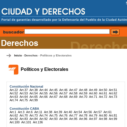
Inicio
Derechos
Políticos y Electorales
-
-
Políticos y Electorales
Constitución Nacional
Art.22
Art.37
Art.38
Art.44
Art.45
Art.46
Art.47
Art.48
Art.49
Art.50
Art.51
Art.52
Art.53
Art.54
Art.55
Art.56
Art.57
Art.58
Art.59
Art.60
Art.61
Art.62
Art.63
Art.64
Art.65
Art.66
Art.67
Art.68
Art.69
Art.70
Art.71
Art.72
Art.73
Art.74
Art.75
Art.99
Constitución CABA
Art.1
Art.3
Art.6
Art.11
Art.38
Art.39
Art.40
Art.54
Art.56
Art.57
Art.61
Art.62
Art.70
Art.73
Art.74
Art.75
Art.76
Art.77
Art.78
Art.79
Art.80
Art.81
Art.82
Art.83
Art.84
Art.92
Art.93
Art.94
Art.95
Art.96
Art.97
Art.98
Art.99
Art.100
Art.101
Art.136