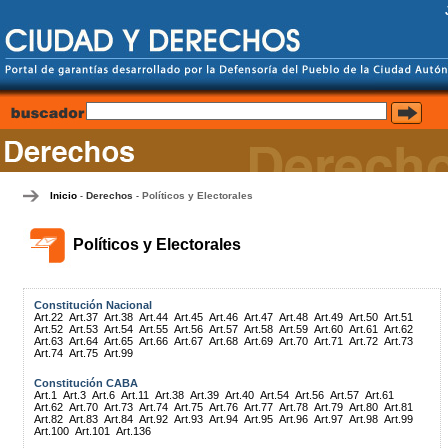
Inicio
Derechos
Políticos y Electorales
-
-
Políticos y Electorales
Constitución Nacional
Art.22
Art.37
Art.38
Art.44
Art.45
Art.46
Art.47
Art.48
Art.49
Art.50
Art.51
Art.52
Art.53
Art.54
Art.55
Art.56
Art.57
Art.58
Art.59
Art.60
Art.61
Art.62
Art.63
Art.64
Art.65
Art.66
Art.67
Art.68
Art.69
Art.70
Art.71
Art.72
Art.73
Art.74
Art.75
Art.99
Constitución CABA
Art.1
Art.3
Art.6
Art.11
Art.38
Art.39
Art.40
Art.54
Art.56
Art.57
Art.61
Art.62
Art.70
Art.73
Art.74
Art.75
Art.76
Art.77
Art.78
Art.79
Art.80
Art.81
Art.82
Art.83
Art.84
Art.92
Art.93
Art.94
Art.95
Art.96
Art.97
Art.98
Art.99
Art.100
Art.101
Art.136