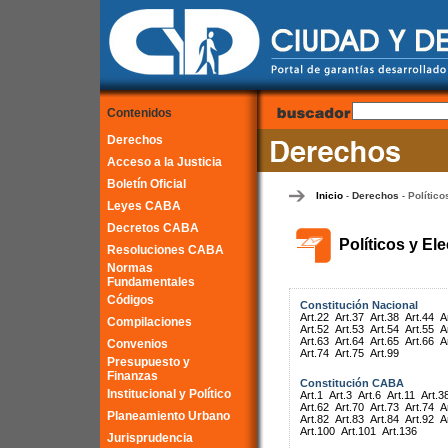
Contenidos
Derechos
Acceso a la Justicia
Boletín Oficial
Inicio
Derechos
Político
-
-
Leyes CABA
Decretos CABA
Políticos y El
Resoluciones CABA
Normas
Fundamentales
Códigos
Constitución Nacional
Art.22
Art.37
Art.38
Art.44
A
Compilaciones
Art.52
Art.53
Art.54
Art.55
A
Art.63
Art.64
Art.65
Art.66
A
Convenios
Art.74
Art.75
Art.99
Presupuesto y
Finanzas
Constitución CABA
Institucional y Político
Art.1
Art.3
Art.6
Art.11
Art.3
Art.62
Art.70
Art.73
Art.74
A
Planeamiento Urbano
Art.82
Art.83
Art.84
Art.92
A
Art.100
Art.101
Art.136
Jurisprudencia