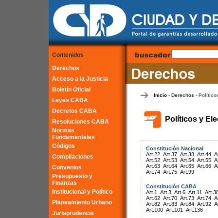
Contenidos
Derechos
Acceso a la Justicia
Boletín Oficial
Inicio
Derechos
Político
-
-
Leyes CABA
Decretos CABA
Políticos y El
Resoluciones CABA
Normas
Fundamentales
Códigos
Constitución Nacional
Art.22
Art.37
Art.38
Art.44
A
Compilaciones
Art.52
Art.53
Art.54
Art.55
A
Art.63
Art.64
Art.65
Art.66
A
Convenios
Art.74
Art.75
Art.99
Presupuesto y
Finanzas
Constitución CABA
Institucional y Político
Art.1
Art.3
Art.6
Art.11
Art.3
Art.62
Art.70
Art.73
Art.74
A
Planeamiento Urbano
Art.82
Art.83
Art.84
Art.92
A
Art.100
Art.101
Art.136
Jurisprudencia