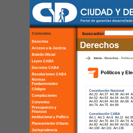
Contenidos
Derechos
Acceso a la Justicia
Boletín Oficial
Inicio
Derechos
Político
-
-
Leyes CABA
Decretos CABA
Políticos y El
Resoluciones CABA
Normas
Fundamentales
Códigos
Constitución Nacional
Art.22
Art.37
Art.38
Art.44
A
Compilaciones
Art.52
Art.53
Art.54
Art.55
A
Art.63
Art.64
Art.65
Art.66
A
Convenios
Art.74
Art.75
Art.99
Presupuesto y
Finanzas
Constitución CABA
Institucional y Político
Art.1
Art.3
Art.6
Art.11
Art.3
Art.62
Art.70
Art.73
Art.74
A
Planeamiento Urbano
Art.82
Art.83
Art.84
Art.92
A
Art.100
Art.101
Art.136
Jurisprudencia