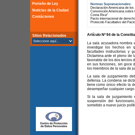
Porteño de Ley
Normas Supranacionales:
Declaración Americana de lo
Noticias de la Ciudad
Convención Americana sobre 
Costa Rica"
Contáctenos
Pacto internacional de derechos
Protocolo Facultativo del Pact
Artículo Nº 94 de la
Constitu
Sitios Relacionados
La sala acusadora nombra e
investigar los hechos en 
facultades instructorias y 
Dictamina ante el pleno de l
favorable de los dos tercio
en sus funciones, sin goce 
los miembros de la sala de j
La sala de juzgamiento deb
defensa. La condena se dict
tiene como único efecto la de
desempeñar cualquier cargo 
Si la sala de juzgamiento 
suspensión del funcionari
sometido a nuevo juicio polít