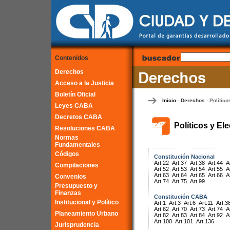
Contenidos
Derechos
Acceso a la Justicia
Boletín Oficial
Inicio
Derechos
Político
-
-
Leyes CABA
Decretos CABA
Políticos y El
Resoluciones CABA
Normas
Fundamentales
Códigos
Constitución Nacional
Art.22
Art.37
Art.38
Art.44
A
Compilaciones
Art.52
Art.53
Art.54
Art.55
A
Art.63
Art.64
Art.65
Art.66
A
Convenios
Art.74
Art.75
Art.99
Presupuesto y
Finanzas
Constitución CABA
Institucional y Político
Art.1
Art.3
Art.6
Art.11
Art.3
Art.62
Art.70
Art.73
Art.74
A
Planeamiento Urbano
Art.82
Art.83
Art.84
Art.92
A
Art.100
Art.101
Art.136
Jurisprudencia