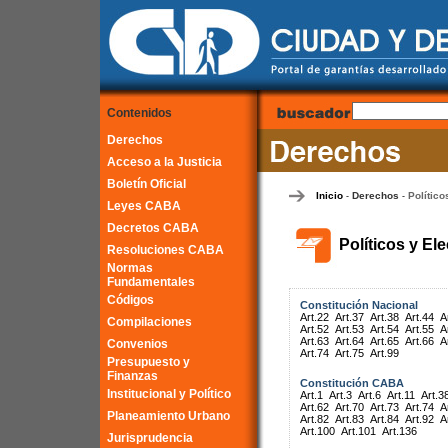
Contenidos
Derechos
Acceso a la Justicia
Boletín Oficial
Inicio
Derechos
Político
-
-
Leyes CABA
Decretos CABA
Políticos y El
Resoluciones CABA
Normas
Fundamentales
Códigos
Constitución Nacional
Art.22
Art.37
Art.38
Art.44
A
Compilaciones
Art.52
Art.53
Art.54
Art.55
A
Art.63
Art.64
Art.65
Art.66
A
Convenios
Art.74
Art.75
Art.99
Presupuesto y
Finanzas
Constitución CABA
Institucional y Político
Art.1
Art.3
Art.6
Art.11
Art.3
Art.62
Art.70
Art.73
Art.74
A
Planeamiento Urbano
Art.82
Art.83
Art.84
Art.92
A
Art.100
Art.101
Art.136
Jurisprudencia