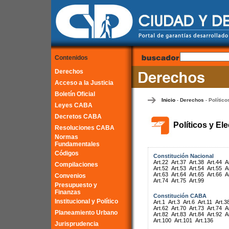
Contenidos
Derechos
Acceso a la Justicia
Boletín Oficial
Inicio
Derechos
Político
-
-
Leyes CABA
Decretos CABA
Políticos y El
Resoluciones CABA
Normas
Fundamentales
Códigos
Constitución Nacional
Art.22
Art.37
Art.38
Art.44
A
Compilaciones
Art.52
Art.53
Art.54
Art.55
A
Art.63
Art.64
Art.65
Art.66
A
Convenios
Art.74
Art.75
Art.99
Presupuesto y
Finanzas
Constitución CABA
Institucional y Político
Art.1
Art.3
Art.6
Art.11
Art.3
Art.62
Art.70
Art.73
Art.74
A
Planeamiento Urbano
Art.82
Art.83
Art.84
Art.92
A
Art.100
Art.101
Art.136
Jurisprudencia