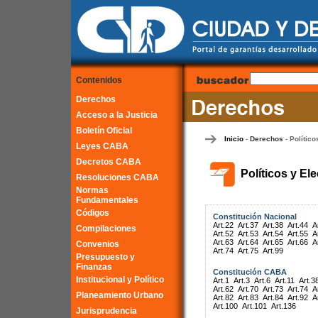
Contenidos
Derechos
Acceso a la Justicia
Boletín Oficial
Inicio
Derechos
Político
-
-
Leyes CABA
Decretos CABA
Políticos y El
Resoluciones CABA
Normas
Fundamentales
Códigos
Constitución Nacional
Art.22
Art.37
Art.38
Art.44
A
Compilaciones
Art.52
Art.53
Art.54
Art.55
A
Art.63
Art.64
Art.65
Art.66
A
Convenios
Art.74
Art.75
Art.99
Presupuesto y
Finanzas
Constitución CABA
Institucional y Político
Art.1
Art.3
Art.6
Art.11
Art.3
Art.62
Art.70
Art.73
Art.74
A
Planeamiento Urbano
Art.82
Art.83
Art.84
Art.92
A
Art.100
Art.101
Art.136
Jurisprudencia