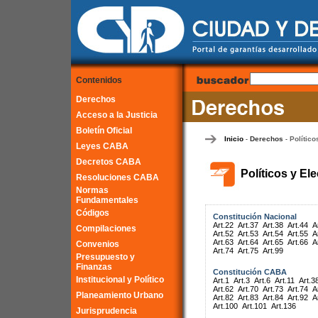
Contenidos
Derechos
Acceso a la Justicia
Boletín Oficial
Inicio
Derechos
Político
-
-
Leyes CABA
Decretos CABA
Políticos y El
Resoluciones CABA
Normas
Fundamentales
Códigos
Constitución Nacional
Art.22
Art.37
Art.38
Art.44
A
Compilaciones
Art.52
Art.53
Art.54
Art.55
A
Art.63
Art.64
Art.65
Art.66
A
Convenios
Art.74
Art.75
Art.99
Presupuesto y
Finanzas
Constitución CABA
Institucional y Político
Art.1
Art.3
Art.6
Art.11
Art.3
Art.62
Art.70
Art.73
Art.74
A
Planeamiento Urbano
Art.82
Art.83
Art.84
Art.92
A
Art.100
Art.101
Art.136
Jurisprudencia