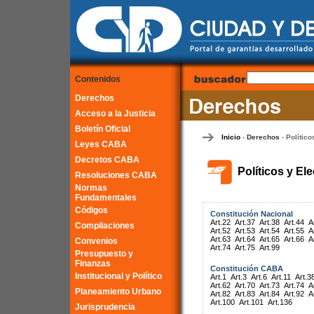
Contenidos
Derechos
Acceso a la Justicia
Boletín Oficial
Inicio
Derechos
Político
-
-
Leyes CABA
Decretos CABA
Políticos y El
Resoluciones CABA
Normas
Fundamentales
Códigos
Constitución Nacional
Art.22
Art.37
Art.38
Art.44
A
Compilaciones
Art.52
Art.53
Art.54
Art.55
A
Art.63
Art.64
Art.65
Art.66
A
Convenios
Art.74
Art.75
Art.99
Presupuesto y
Finanzas
Constitución CABA
Institucional y Político
Art.1
Art.3
Art.6
Art.11
Art.3
Art.62
Art.70
Art.73
Art.74
A
Planeamiento Urbano
Art.82
Art.83
Art.84
Art.92
A
Art.100
Art.101
Art.136
Jurisprudencia