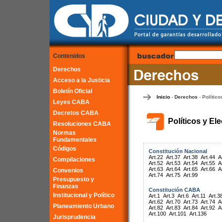
Contenidos
Derechos
Acceso a la Justicia
Boletín Oficial
Inicio
Derechos
Político
-
-
Leyes CABA
Decretos CABA
Políticos y El
Resoluciones CABA
Normas
Fundamentales
Códigos
Constitución Nacional
Art.22
Art.37
Art.38
Art.44
A
Compilaciones
Art.52
Art.53
Art.54
Art.55
A
Art.63
Art.64
Art.65
Art.66
A
Convenios
Art.74
Art.75
Art.99
Presupuesto y
Finanzas
Constitución CABA
Institucional y Político
Art.1
Art.3
Art.6
Art.11
Art.3
Art.62
Art.70
Art.73
Art.74
A
Planeamiento Urbano
Art.82
Art.83
Art.84
Art.92
A
Art.100
Art.101
Art.136
Jurisprudencia