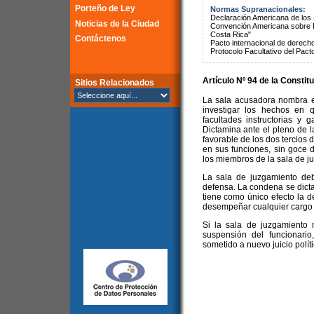
Porteño de Ley
Normas Supranacionales:
Declaración Americana de lo
Noticias de la Ciudad
Convención Americana sobre 
Costa Rica"
Contáctenos
Pacto internacional de derechos
Protocolo Facultativo del Pact
Artículo Nº 94 de la
Constitu
Sitios Relacionados
La sala acusadora nombra e
investigar los hechos en 
facultades instructorias y 
Dictamina ante el pleno de l
favorable de los dos tercio
en sus funciones, sin goce 
los miembros de la sala de j
La sala de juzgamiento deb
defensa. La condena se dict
tiene como único efecto la de
desempeñar cualquier cargo 
Si la sala de juzgamiento 
suspensión del funcionari
sometido a nuevo juicio polít