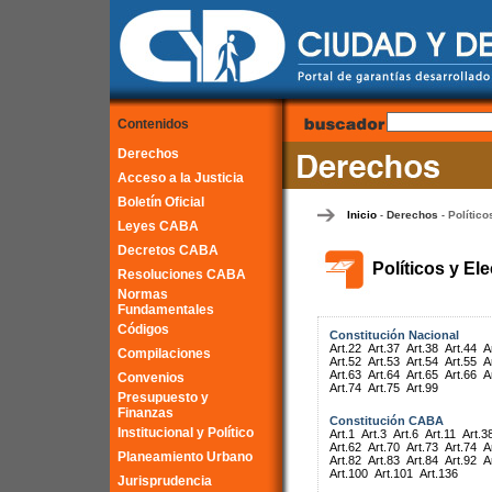
Contenidos
Derechos
Acceso a la Justicia
Boletín Oficial
Inicio
Derechos
Político
-
-
Leyes CABA
Decretos CABA
Políticos y El
Resoluciones CABA
Normas
Fundamentales
Códigos
Constitución Nacional
Art.22
Art.37
Art.38
Art.44
A
Compilaciones
Art.52
Art.53
Art.54
Art.55
A
Art.63
Art.64
Art.65
Art.66
A
Convenios
Art.74
Art.75
Art.99
Presupuesto y
Finanzas
Constitución CABA
Institucional y Político
Art.1
Art.3
Art.6
Art.11
Art.3
Art.62
Art.70
Art.73
Art.74
A
Planeamiento Urbano
Art.82
Art.83
Art.84
Art.92
A
Art.100
Art.101
Art.136
Jurisprudencia